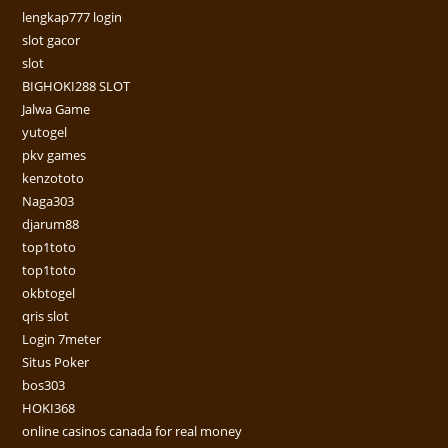
lengkap777 login
slot gacor
slot
BIGHOKI288 SLOT
Jalwa Game
yutogel
pkv games
kenzototo
Naga303
djarum88
top1toto
top1toto
okbtogel
qris slot
Login 7meter
Situs Poker
bos303
HOKI368
online casinos canada for real money