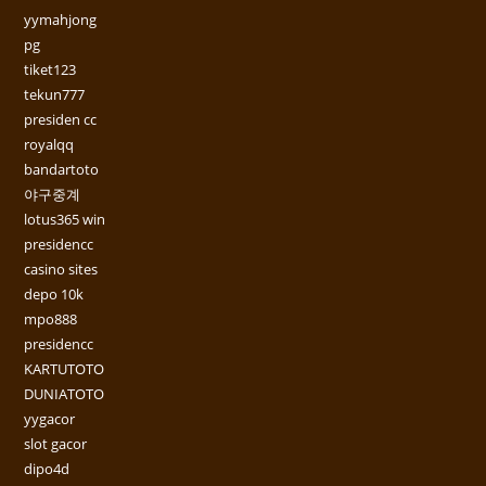
yymahjong
pg
tiket123
tekun777
presiden cc
royalqq
bandartoto
야구중계
lotus365 win
presidencc
casino sites
depo 10k
mpo888
presidencc
KARTUTOTO
DUNIATOTO
yygacor
slot gacor
dipo4d