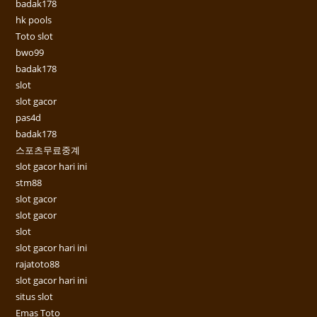
badak178
hk pools
Toto slot
bwo99
badak178
slot
slot gacor
pas4d
badak178
스포츠무료중계
slot gacor hari ini
stm88
slot gacor
slot gacor
slot
slot gacor hari ini
rajatoto88
slot gacor hari ini
situs slot
Emas Toto