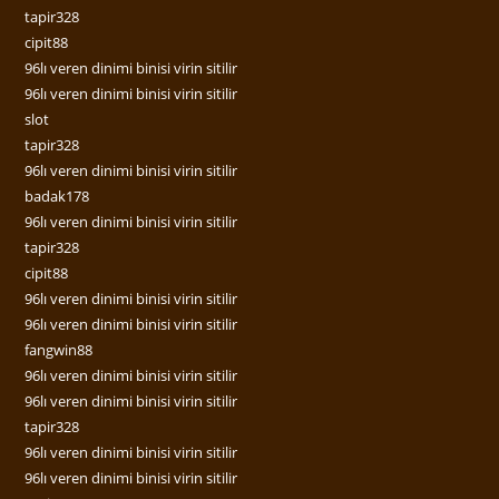
tapir328
cipit88
96lı veren dinimi binisi virin sitilir
96lı veren dinimi binisi virin sitilir
slot
tapir328
96lı veren dinimi binisi virin sitilir
badak178
96lı veren dinimi binisi virin sitilir
tapir328
cipit88
96lı veren dinimi binisi virin sitilir
96lı veren dinimi binisi virin sitilir
fangwin88
96lı veren dinimi binisi virin sitilir
96lı veren dinimi binisi virin sitilir
tapir328
96lı veren dinimi binisi virin sitilir
96lı veren dinimi binisi virin sitilir