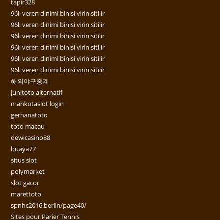
tapir328
96lı veren dinimi binisi virin sitilir
96lı veren dinimi binisi virin sitilir
96lı veren dinimi binisi virin sitilir
96lı veren dinimi binisi virin sitilir
96lı veren dinimi binisi virin sitilir
96lı veren dinimi binisi virin sitilir
해외야구중계
junitoto alternatif
mahkotaslot login
gerhanatoto
toto macau
dewicasino88
buaya77
situs slot
polymarket
slot gacor
marettoto
spnhc2016.berlin/page40/
Sites pour Parier Tennis