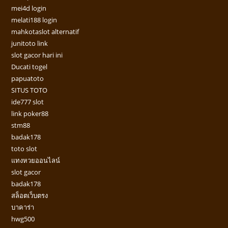
mei4d login
melati188 login
mahkotaslot alternatif
junitoto link
slot gacor hari ini
Ducati togel
papuatoto
SITUS TOTO
ide777 slot
link poker88
stm88
badak178
toto slot
แทงหวยออนไลน์
slot gacor
badak178
สล็อตเว็บตรง
บาคาร่า
hwg500