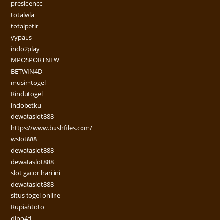
presidencc
totalwla
totalpetir
yypaus
indo2play
MPOSPORTNEW
BETWIN4D
musimtogel
Rindutogel
indobetku
dewataslot888
https://www.bushfiles.com/
wslot888
dewataslot888
dewataslot888
slot gacor hari ini
dewataslot888
situs togel online
Rupiahtoto
dipo4d