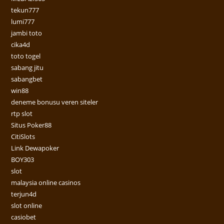
tekun777
lumi777
jambi toto
cika4d
toto togel
sabang jitu
sabangbet
win88
deneme bonusu veren siteler
rtp slot
Situs Poker88
CitiSlots
Link Dewapoker
BOY303
slot
malaysia online casinos
terjun4d
slot online
casiobet