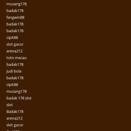
musang178
badak178
fangwin88
badak178
badak178
cipit88
slot gacor
arena212
toto macau
badak178
judi bola
badak178
cipit88
musang178
badak 178 slot
slot
Badak178
arena212
slot gacor