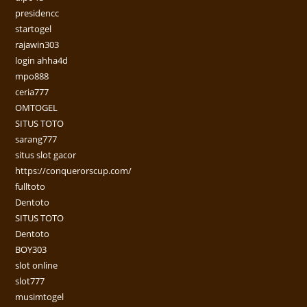
presidencc
startogel
rajawin303
login ahha4d
mpo888
ceria777
OMTOGEL
SITUS TOTO
sarang777
situs slot gacor
https://conquerorscup.com/
fulltoto
Dentoto
SITUS TOTO
Dentoto
BOY303
slot online
slot777
musimtogel