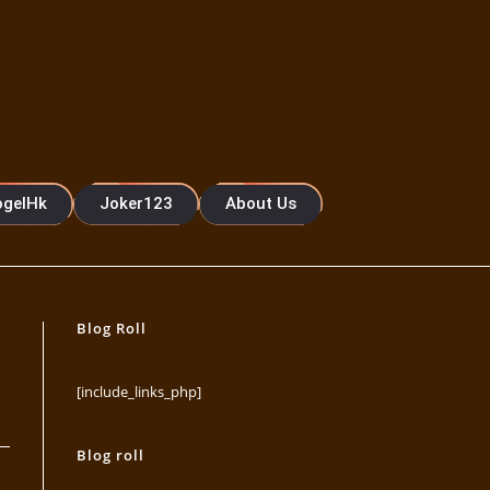
ogelHk
Joker123
About Us
Blog Roll
[include_links_php]
Blog roll