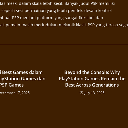
elas meski dalam skala lebih kecil. Banyak judul PSP memiliki
 seperti sesi permainan yang lebih pendek, desain kontrol
mbuat PSP menjadi platform yang sangat fleksibel dan
ak pemain masih merindukan mekanik klasik PSP yang terasa sega
i Best Games dalam
Beyond the Console: Why
layStation Games dan
PlayStation Games Remain the
PSP Games
Best Across Generations
December 17, 2025
July 13, 2025