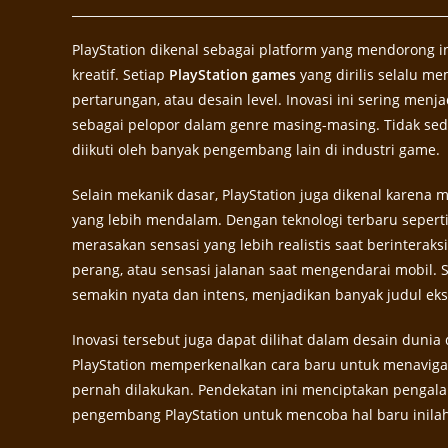
PlayStation dikenal sebagai platform yang mendorong 
kreatif. Setiap
PlayStation games
yang dirilis selalu me
pertarungan, atau desain level. Inovasi ini sering m
sebagai pelopor dalam genre masing-masing. Tidak se
diikuti oleh banyak pengembang lain di industri game.
Selain mekanik dasar, PlayStation juga dikenal karen
yang lebih mendalam. Dengan teknologi terbaru seperti
merasakan sensasi yang lebih realistis saat berinterak
perang, atau sensasi jalanan saat mengendarai mobil.
semakin nyata dan intens, menjadikan banyak judul eks
Inovasi tersebut juga dapat dilihat dalam desain duni
PlayStation memperkenalkan cara baru untuk menavigas
pernah dilakukan. Pendekatan ini menciptakan pengalam
pengembang PlayStation untuk mencoba hal baru inilah