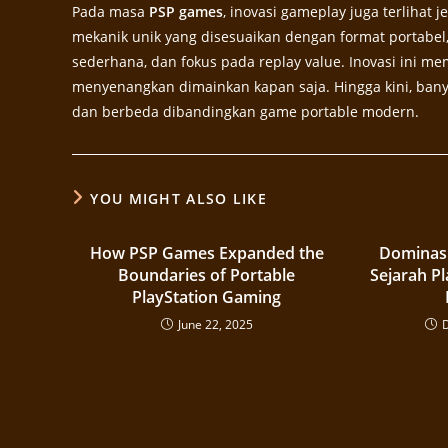
Pada masa
PSP games
, inovasi gameplay juga terlihat j
mekanik unik yang disesuaikan dengan format portabel,
sederhana, dan fokus pada replay value. Inovasi ini me
menyenangkan dimainkan kapan saja. Hingga kini, bany
dan berbeda dibandingkan game portable modern.
YOU MIGHT ALSO LIKE
How PSP Games Expanded the
Dominas
Boundaries of Portable
Sejarah P
PlayStation Gaming
June 22, 2025