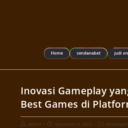
Home
cendanabet
judi on
Inovasi Gameplay yan
Best Games di Platfor
admin
December 6, 2025
Uncategor