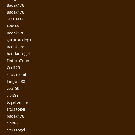
Badak178
Badak178
SLOT6000
ave189
Badak178
gurutoto login
Badak178
bandar togel
FintechZoom
Ceri123
situs resmi
fangwin88
ave189
cipit88
togel online
situs togel
badak178
cipit88
situs togel