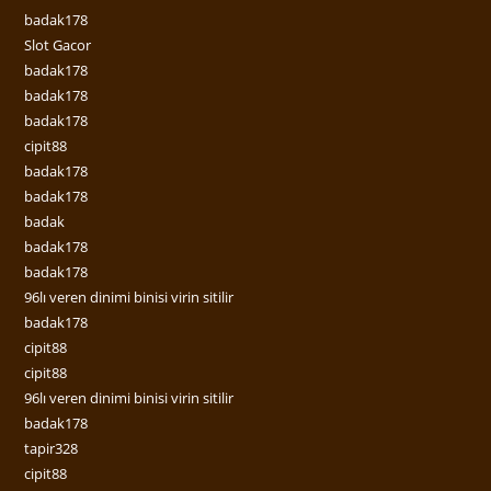
badak178
Slot Gacor
badak178
badak178
badak178
cipit88
badak178
badak178
badak
badak178
badak178
96lı veren dinimi binisi virin sitilir
badak178
cipit88
cipit88
96lı veren dinimi binisi virin sitilir
badak178
tapir328
cipit88