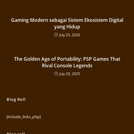
Gaming Modern sebagai Sistem Ekosistem Digital
yang Hidup
July 25, 2026
The Golden Age of Portability: PSP Games That
Rival Console Legends
July 20, 2025
Blog Roll
[include_links_php]