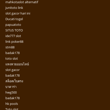
mahkotaslot alternatif
junitoto link
slot gacor hari ini
Ducati togel
papuatoto
SITUS TOTO
ide777 slot
link poker88
stm88
badak178
toto slot
แทงหวยออนไลน์
slot gacor
badak178
สล็อตเว็บตรง
บาคาร่า
hwg500
badak178
hk pools
Toto slot