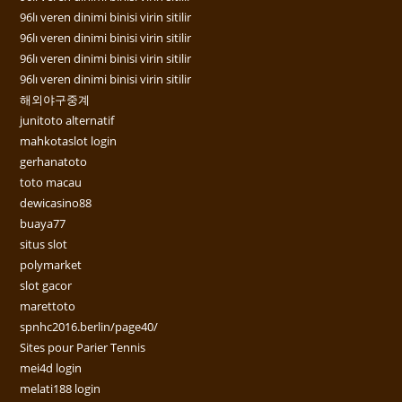
96lı veren dinimi binisi virin sitilir
96lı veren dinimi binisi virin sitilir
96lı veren dinimi binisi virin sitilir
96lı veren dinimi binisi virin sitilir
해외야구중계
junitoto alternatif
mahkotaslot login
gerhanatoto
toto macau
dewicasino88
buaya77
situs slot
polymarket
slot gacor
marettoto
spnhc2016.berlin/page40/
Sites pour Parier Tennis
mei4d login
melati188 login