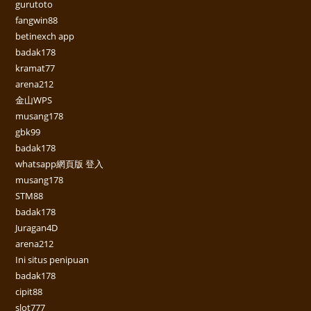
gurutoto
fangwin88
betinexch app
badak178
kramat77
arena212
金山WPS
musang178
gbk99
badak178
whatsapp網頁版 登入
musang178
STM88
badak178
Juragan4D
arena212
Ini situs penipuan
badak178
cipit88
slot777