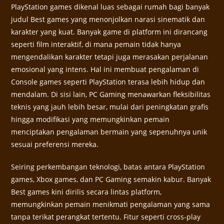
PlayStation games dikenal luas sebagai rumah bagi banyak
judul Best games yang menonjolkan narasi sinematik dan
karakter yang kuat. Banyak game di platform ini dirancang
seperti film interaktif, di mana pemain tidak hanya
mengendalikan karakter tetapi juga merasakan perjalanan
emosional yang intens. Hal ini membuat pengalaman di
Console games seperti PlayStation terasa lebih hidup dan
mendalam. Di sisi lain, PC Gaming menawarkan fleksibilitas
teknis yang jauh lebih besar, mulai dari peningkatan grafis
hingga modifikasi yang memungkinkan pemain
menciptakan pengalaman bermain yang sepenuhnya unik
sesuai preferensi mereka.
Seiring perkembangan teknologi, batas antara PlayStation
games, Xbox games, dan PC Gaming semakin kabur. Banyak
Best games kini dirilis secara lintas platform,
memungkinkan pemain menikmati pengalaman yang sama
tanpa terikat perangkat tertentu. Fitur seperti cross-play