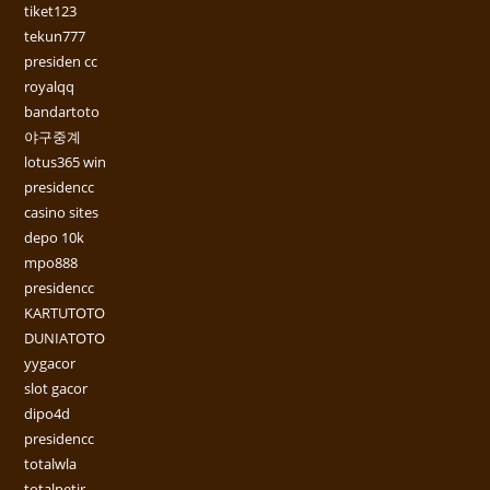
tiket123
tekun777
presiden cc
royalqq
bandartoto
야구중계
lotus365 win
presidencc
casino sites
depo 10k
mpo888
presidencc
KARTUTOTO
DUNIATOTO
yygacor
slot gacor
dipo4d
presidencc
totalwla
totalpetir