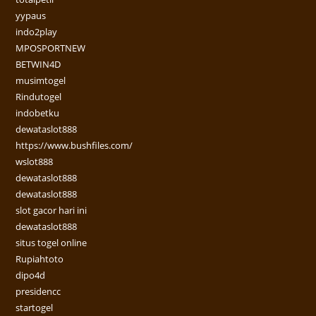
yypaus
indo2play
MPOSPORTNEW
BETWIN4D
musimtogel
Rindutogel
indobetku
dewataslot888
https://www.bushfiles.com/
wslot888
dewataslot888
dewataslot888
slot gacor hari ini
dewataslot888
situs togel online
Rupiahtoto
dipo4d
presidencc
startogel