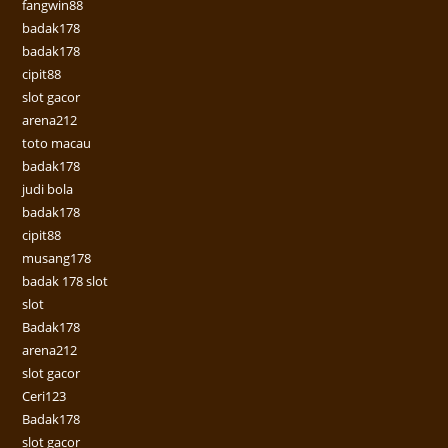
fangwin88
badak178
badak178
cipit88
slot gacor
arena212
toto macau
badak178
judi bola
badak178
cipit88
musang178
badak 178 slot
slot
Badak178
arena212
slot gacor
Ceri123
Badak178
slot gacor