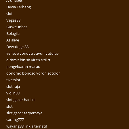
Arunabet
Dewa Terbang
slot
Vegas88
Gaskeunbet
Bolagila
Asialive
Dewatogel88
veneve vonuvu vuvun vutuluv
diritmit binisit viritn sitilirt
pengeluaran macau
donomo bonoso voron sotolor
tiketslot
slot raja
violin88
slot gacor hari ini
slot
slot gacor terpercaya
sarang777
wayang88 link alternatif