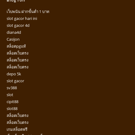
Blog roll
เว็บพนัน ฝากขั้นต่ำ 1 บาท
slot gacor hari ini
slot gacor 4d
diana4d
Casijon
สล็อตpgแท้
สล็อตเว็บตรง
สล็อตเว็บตรง
สล็อตเว็บตรง
depo 5k
slot gacor
sv388
slot
cipit88
slot88
สล็อตเว็บตรง
สล็อตเว็บตรง
เกมสล็อตฟรี